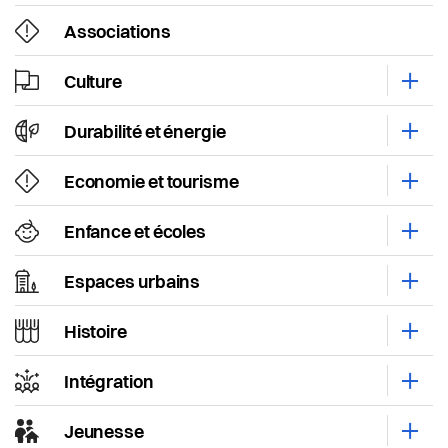
Actualités
Economie et tourisme
Associations
Pilier public
Enfance et écoles
Culture
Ouvri
Règlements
Espaces urbains
Durabilité et énergie
Ouvri
Economie et tourisme
Histoire
Ouvri
Enfance et écoles
Intégration
Ouvri
Espaces urbains
Ouvri
Jeunesse
Histoire
Ouvri
Logement
Intégration
Ouvri
Religions
Jeunesse
Ouvri