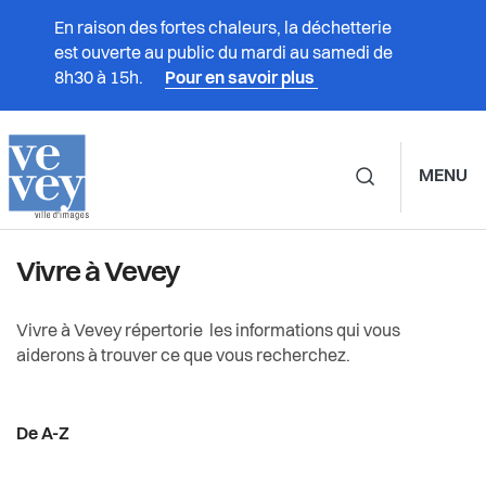
En raison des fortes chaleurs, la déchetterie
est ouverte au public du mardi au samedi de
8h30 à 15h.
Pour en savoir plus
MENU
Navigation principale d
Prestations
Vivre à Vevey
Vivre à Vevey
Vivre à Vevey
Associations
Vivre à Vevey répertorie les informations qui vous
aiderons à trouver ce que vous recherchez.
Administration
Culture
De A-Z
Vie politique
Durabilité et énergie