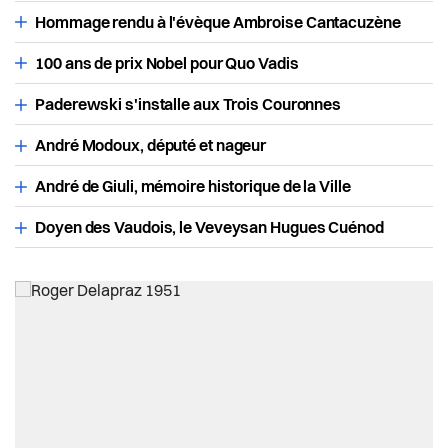
Vevey d'autrefois
Actualités
Economie et tourisme
Hommage rendu à l'évèque Ambroise Cantacuzène
Pilier public
100 ans de prix Nobel pour Quo Vadis
Enfance et écoles
Paderewski s'installe aux Trois Couronnes
Règlements
Espaces urbains
André Modoux, député et nageur
Histoire
André de Giuli, mémoire historique de la Ville
Doyen des Vaudois, le Veveysan Hugues Cuénod
Intégration
Jeunesse
Logement
Religions