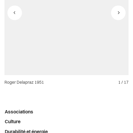
Santé et social
Sécurité
S’installer à Vevey
Sport
Transport et mobilité
Travail
Roger Delapraz 1951
1
/
17
Vie de quartier
Menu
Associations
Seniors
latéral
Culture
Durabilité et énergie