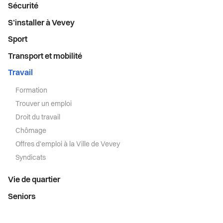
Santé et social
Sécurité
S’installer à Vevey
Sécurité
Sport
S’installer à Vevey
Transport et mobilité
Travail
Sport
Formation
Trouver un emploi
Transport et mobilité
Droit du travail
Chômage
Travail
Offres d'emploi à la Ville de Vevey
Syndicats
Vie de quartier
Vie de quartier
Seniors
Seniors