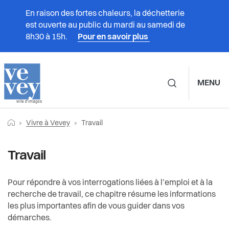
En raison des fortes chaleurs, la déchetterie
est ouverte au public du mardi au samedi de
8h30 à 15h.
Pour en savoir plus
MENU
Navigation principale d
Fil
Retourner vers la page d'accueil
Page actuelle:
Prestations
Vivre à Vevey
Travail
Vivre à Vevey
Travail
d'Ariane
Vivre à Vevey
Travail
Associations
Formation
Administration
Trouver un emploi
Culture
Pour répondre à vos interrogations liées à l’emploi et à la
recherche de travail, ce chapitre résume les informations
les plus importantes afin de vous guider dans vos
Vie politique
Droit du travail
Durabilité et énergie
démarches.