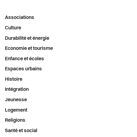
Chômage
Actualités
Economie et tourisme
Menu
Offres d'emploi à la Ville de Vevey
Associations
Pilier public
Enfance et écoles
latéral
Culture
Syndicats
Règlements
Durabilité et énergie
Espaces urbains
Economie et tourisme
Histoire
Enfance et écoles
Espaces urbains
Intégration
Histoire
Jeunesse
Intégration
Jeunesse
Logement
Logement
Religions
Religions
Santé et social