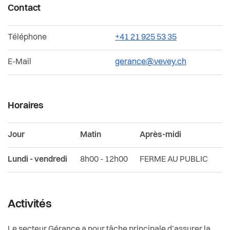
Contact
Durabilité, économie et tourisme
Téléphone
+41 21 925 53 35
Affaires intercommunales de la Riviera
E-Mail
gerance@vevey.ch
Organigramme de l'Administration communale
Horaires
Jour
Matin
Après-midi
Lundi - vendredi
8h00 - 12h00
FERME AU PUBLIC
Activités
Le secteur Gérance a pour tâche principale d’assurer la