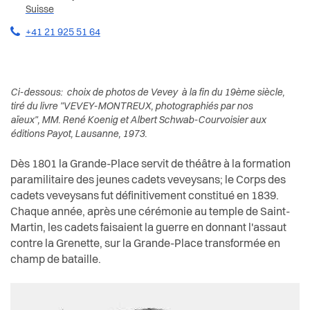
Santé et social
Suisse
+41 21 925 51 64
Sécurité
S’installer à Vevey
Ci-dessous: choix de photos de Vevey à la fin du 19ème siècle,
tiré du livre "VEVEY-MONTREUX, photographiés par nos
Sport
aïeux", MM. René Koenig et Albert Schwab-Courvoisier aux
éditions Payot, Lausanne, 1973.
Transport et mobilité
Dès 1801 la Grande-Place servit de théâtre à la formation
paramilitaire des jeunes cadets veveysans; le Corps des
Travail
cadets veveysans fut définitivement constitué en 1839.
Chaque année, après une cérémonie au temple de Saint-
Vie de quartier
Martin, les cadets faisaient la guerre en donnant l'assaut
contre la Grenette, sur la Grande-Place transformée en
champ de bataille.
Seniors