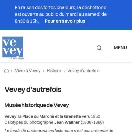
En raison des fortes chaleurs, la déchetterie
est ouverte au public du mardi au samedi de
8h30 à 15h.
Pour en savoir plus
MENU
Navigation principale d
Fil
Retourner vers la page d'accueil
Page actuelle:
Prestations
Vivre à Vevey
Histoire
Vevey d'autrefois
Vivre à Vevey
Histoire
d'Ariane
Vivre à Vevey
Vevey d'autrefois
Associations
Les armoiries de Vevey
Administration
Biographies
Musée historique de Vevey
Culture
Vevey: la Place du Marché et la Grenette
vers 1850
Vie politique
Notes historiques
Durabilité et énergie
Calotypes du photographe
Jean Walther
(1806-1866)
Le fonds de photographies historique n'est pas présenté de