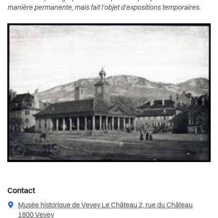
Vevey d'autrefois
Actualités
manière permanente, mais fait l'objet d'expositions temporaires.
Economie et tourisme
Pilier public
Enfance et écoles
Règlements
Espaces urbains
Histoire
Intégration
Jeunesse
Logement
Contact
Religions
Musée historique de Vevey Le Château 2, rue du Château
1800
Vevey