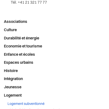
Tél. +41 21 321 77 77
Menu
Associations
latéral
Culture
Durabilité et énergie
Economie et tourisme
Enfance et écoles
Espaces urbains
Histoire
Intégration
Jeunesse
Logement
Logement subventionné