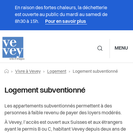
En raison des fortes chaleurs, la déchetterie
est ouverte au public du mardi au samedi de
8h30 à 15h.
Pour en savoir plus
MENU
Navigation principale d
Fil
Retourner vers la page d'accueil
Page actuelle:
Prestations
Vivre à Vevey
Logement
Logement subventionné
Vivre à Vevey
Logement
d'Ariane
Vivre à Vevey
Logement subventionné
Associations
Logement subventionné
Administration
Aide individuelle au logement (AIL)
Culture
Les appartements subventionnés permettent à des
personnes à faible revenu de payer des loyers modérés.
Vie politique
Association suisse des locataires (ASLOCA)
Durabilité et énergie
À Vevey, l’accès est ouvert aux Suisses et aux étrangers
ayant le permis B ou C, habitant Vevey depuis deux ans de