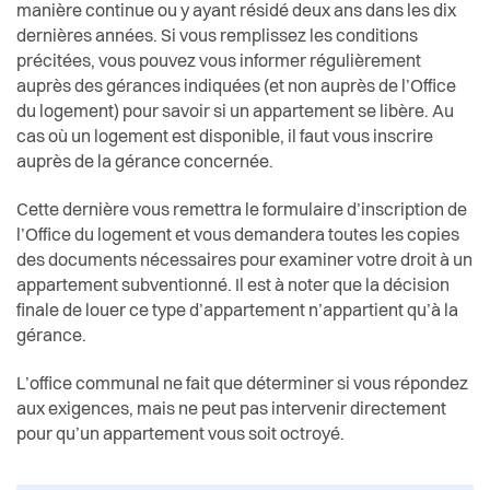
Etablissement d’assurance contre l’incendie et
Actualités
manière continue ou y ayant résidé deux ans dans les dix
Economie et tourisme
les éléments naturels du canton de Vaud (ECA)
dernières années. Si vous remplissez les conditions
précitées, vous pouvez vous informer régulièrement
Pilier public
Enfance et écoles
auprès des gérances indiquées (et non auprès de l’Office
du logement) pour savoir si un appartement se libère. Au
Règlements
cas où un logement est disponible, il faut vous inscrire
Espaces urbains
auprès de la gérance concernée.
Histoire
Cette dernière vous remettra le formulaire d’inscription de
l’Office du logement et vous demandera toutes les copies
Intégration
des documents nécessaires pour examiner votre droit à un
appartement subventionné. Il est à noter que la décision
finale de louer ce type d’appartement n’appartient qu’à la
Jeunesse
gérance.
Logement
L’office communal ne fait que déterminer si vous répondez
aux exigences, mais ne peut pas intervenir directement
pour qu’un appartement vous soit octroyé.
Religions