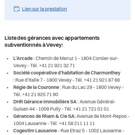
Santé et social
Lien sur la prestation
Sécurité
S’installer à Vevey
Liste des gérances avec appartements
subventionnés à Vevey:
Sport
L’Arcade
: Chemin de Meruz 1 - 1804 Corsier-sur-
Transport et mobilité
Vevey - Tél. +41 21 921 32 71
Société coopérative d’habitation de Charmonthey
:
Rue d’Italie 7 - 1800 Vevey - Tél. +41 21 921 87 66
Travail
Régie de la Couronne
: Rue du Lac 29 - 1800 Vevey -
Tél. +41 21 925 71 90
Vie de quartier
DHR Gérance immobilière SA
: Avenue Général-
Guisan 44 - 1009 Pully - Tél. +41 21 721 01 01
Seniors
Gérances de Rham & Cie SA:
Avenue de Mont-Repos -
1004 Lausanne - Tél. +41 58 211 11 11
Cogestim Lausanne
- Rue Etraz 5 - 1002 Lausanne -