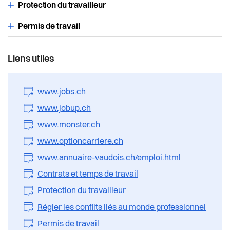
Santé et social
Protection du travailleur
Permis de travail
Sécurité
S’installer à Vevey
Liens utiles
Sport
www.jobs.ch
www.jobup.ch
Transport et mobilité
www.monster.ch
Travail
www.optioncarriere.ch
www.annuaire-vaudois.ch/emploi.html
Vie de quartier
Contrats et temps de travail
Protection du travailleur
Seniors
Régler les conflits liés au monde professionnel
Permis de travail