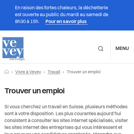
En raison des fortes chaleurs, la déchetterie
est ouverte au public du mardi au samedi de
8h30 à 15h.
Pour en savoir plus
MENU
Navigation principale d
Fil
Retourner vers la page d'accueil
Page actuelle:
Prestations
Vivre à Vevey
Travail
Trouver un emploi
Vivre à Vevey
Travail
d'Ariane
Vivre à Vevey
Trouver un emploi
Associations
Formation
Administration
Trouver un emploi
Culture
Si vous cherchez un travail en Suisse, plusieurs méthodes
sont à votre disposition. Les plus courantes aujourd’hui
consistent à consulter les sites internet spécialisés, visiter
Vie politique
Droit du travail
Durabilité et énergie
les sites internet des entreprises qui vous intéressent et