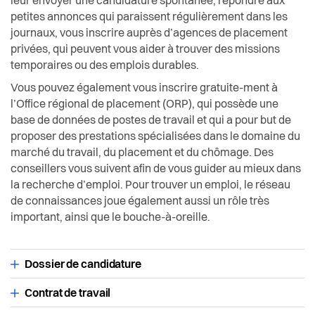
leur envoyer une candidature spontanée, répondre aux
Chômage
Actualités
Economie et tourisme
petites annonces qui paraissent régulièrement dans les
journaux, vous inscrire auprès d’agences de placement
Offres d'emploi à la Ville de Vevey
Pilier public
privées, qui peuvent vous aider à trouver des missions
Enfance et écoles
temporaires ou des emplois durables.
Syndicats
Règlements
Vous pouvez également vous inscrire gratuite-ment à
Espaces urbains
l’Office régional de placement (ORP), qui possède une
base de données de postes de travail et qui a pour but de
Histoire
proposer des prestations spécialisées dans le domaine du
marché du travail, du placement et du chômage. Des
Intégration
conseillers vous suivent afin de vous guider au mieux dans
la recherche d’emploi. Pour trouver un emploi, le réseau
de connaissances joue également aussi un rôle très
Jeunesse
important, ainsi que le bouche-à-oreille.
Logement
Dossier de candidature
Religions
Contrat de travail