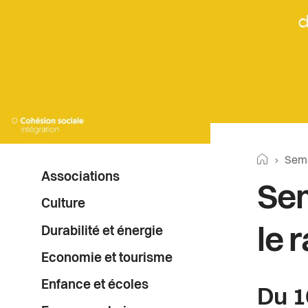
Fil
Retourne
Page
Semai
Menu
Associations
d'Ar
Sem
latéral
Culture
Durabilité et énergie
le 
Economie et tourisme
Enfance et écoles
Du 1