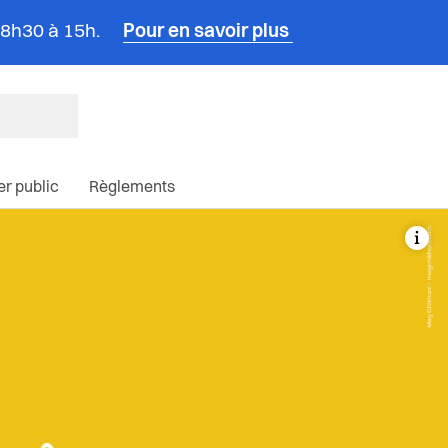
e 8h30 à 15h.
Pour en savoir plus
ncipale du site
ier public
Règlements