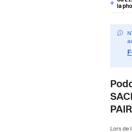
Sa 21.
la ph
N
au
F
Podc
SACR
PAIR
Lors de 