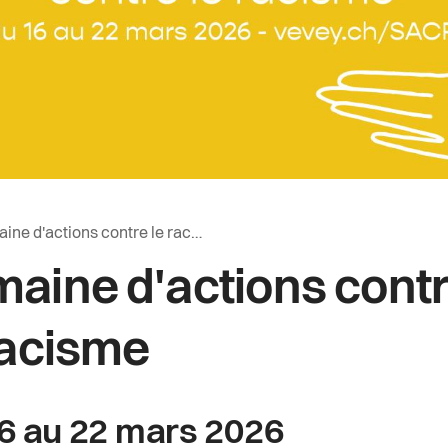
r vers la page d'accueil
 actuelle:
ne d'actions contre le racisme
iane
aine d'actions cont
racisme
6 au 22 mars 2026