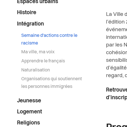
Espaces urbains
Histoire
La Ville 
l’éditio
Intégration
événemen
Semaine d'actions contre le
internati
racisme
par les 
Ma ville, ma voix
cohésion
sensibil
Apprendre le français
d’égalit
Naturalisation
regard, 
Organisations qui soutiennent
les personnes immigrées
Retrouve
d’inscrip
Jeunesse
Logement
Religions