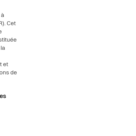
 à
R). Cet
e
stituée
la
t et
ions de
res