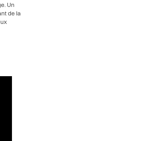
ge. Un
nt de la
eux