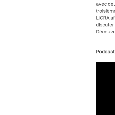
avec deu
troisièm
LICRA af
discuter
Découvre
Podcast