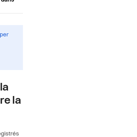
l dans
iper
la
re la
gistrés