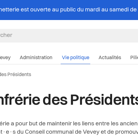
chetterie est ouverte au public du mardi au samedi d
Navigation pri
Vevey
Administration
Vie politique
Actualités
Pil
lle:
des Présidents
frérie des Président
érie a pour but de maintenir les liens entre les anci
t·e·s du Conseil communal de Vevey et de promouv