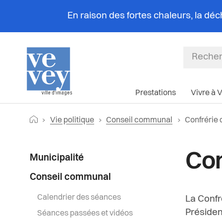
En raison des fortes chaleurs, la dé
Prestations
Vivre à 
Fil
Retourner vers la page d'accueil
Page actue
Vie politique
Conseil communal
Confrérie 
d'Ariane
Menu
Con
Municipalité
latéral
Conseil communal
Calendrier des séances
La Confr
Présiden
Séances passées et vidéos