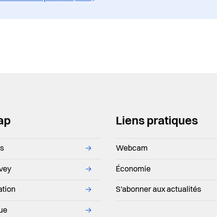
ap
Liens pratiques
ns
→
Webcam
evey
→
Économie
ation
→
S'abonner aux actualités
que
→