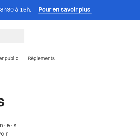
e 8h30 à 15h.
Pour en savoir plus
ncipale du site
ier public
Règlements
s
enn·e·s
oir