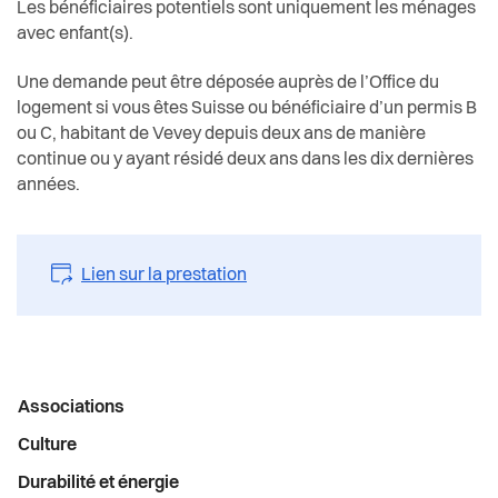
Etablissement d’assurance contre l’incendie et
Les bénéficiaires potentiels sont uniquement les ménages
Actualités
Economie et tourisme
les éléments naturels du canton de Vaud (ECA)
avec enfant(s).
Pilier public
Enfance et écoles
Une demande peut être déposée auprès de l’Office du
logement si vous êtes Suisse ou bénéficiaire d’un permis B
Règlements
ou C, habitant de Vevey depuis deux ans de manière
Espaces urbains
continue ou y ayant résidé deux ans dans les dix dernières
années.
Histoire
Intégration
Lien sur la prestation
Jeunesse
Logement
Menu
Associations
latéral
Religions
Culture
Durabilité et énergie