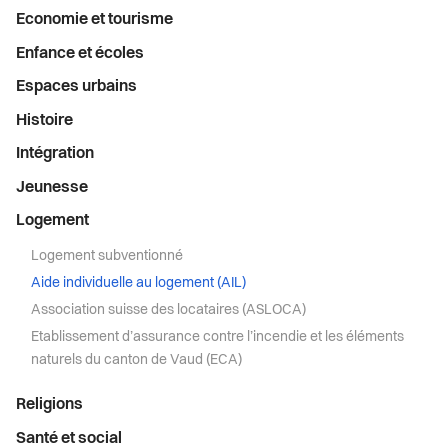
Santé et social
Economie et tourisme
Enfance et écoles
Sécurité
Espaces urbains
S’installer à Vevey
Histoire
Intégration
Sport
Jeunesse
Transport et mobilité
Logement
Logement subventionné
Travail
Aide individuelle au logement (AIL)
Association suisse des locataires (ASLOCA)
Vie de quartier
Etablissement d’assurance contre l’incendie et les éléments
naturels du canton de Vaud (ECA)
Seniors
Religions
Santé et social