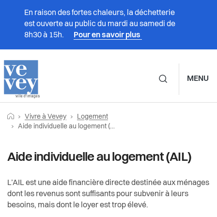
En raison des fortes chaleurs, la déchetterie
est ouverte au public du mardi au samedi de
8h30 à 15h.
Pour en savoir plus
MENU
Navigation principale d
Fil
Retourner vers la page d'accueil
Prestations
Vivre à Vevey
Logement
Vivre à Vevey
Logement
d'Ariane
Page actuelle:
Aide individuelle au logement (AIL)
Vivre à Vevey
Associations
Logement subventionné
Aide individuelle au logement (AIL)
Administration
Aide individuelle au logement (AIL)
Culture
L’AIL est une aide financière directe destinée aux ménages
dont les revenus sont suffisants pour subvenir à leurs
Vie politique
Association suisse des locataires (ASLOCA)
Durabilité et énergie
besoins, mais dont le loyer est trop élevé.