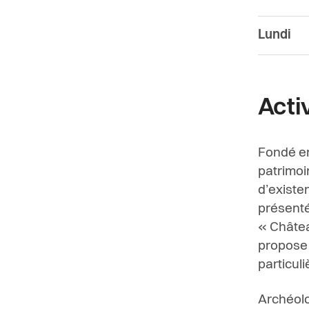
Lundi
Acti
Fondé en
patrimoi
d’existen
présenté
« Châtea
propose 
particuli
Archéolo