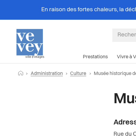
En raison des fortes chaleurs, la dé
Prestations
Vivre à 
Fil
Retourner vers la page d'accueil
Page actuelle:
Administration
Culture
Musée historique d
d'Ariane
Mus
Adres
Rue du 