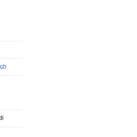
.ch
di