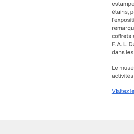
estampes
étains, p
l’exposi
remarqua
coffrets
F. A. L.
dans les
Le musée
activités
Visitez 