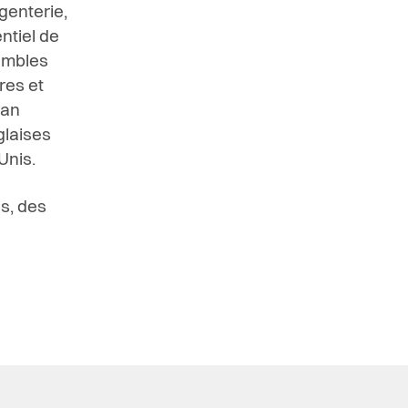
genterie,
ntiel de
embles
res et
san
glaises
Unis.
s, des