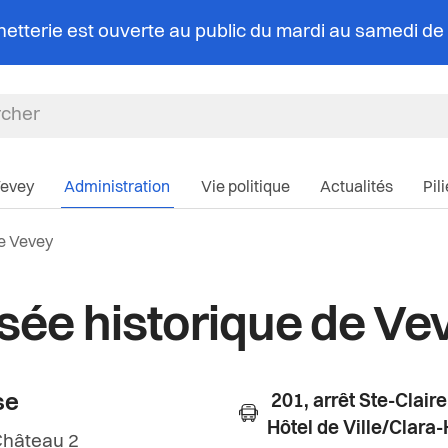
chetterie est ouverte au public du mardi au samedi d
Navigation pri
Vevey
Administration
Vie politique
Actualités
Pil
e Vevey
ée historique de Ve
se
201, arrêt Ste-Claire
Hôtel de Ville/Clara-
Château 2