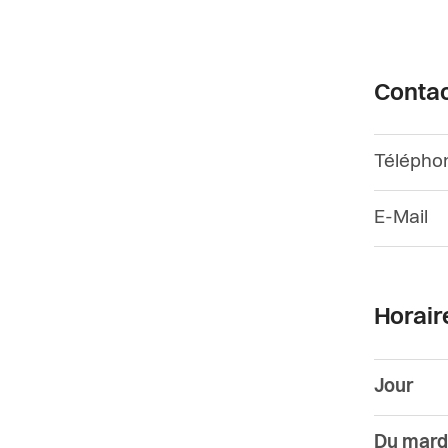
Conta
Télépho
E-Mail
Horair
Jour
Du mard