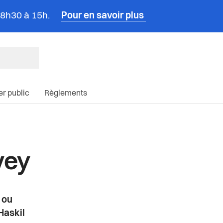
e 8h30 à 15h.
Pour en savoir plus
ncipale du site
ier public
Règlements
vey
 ou
Haskil