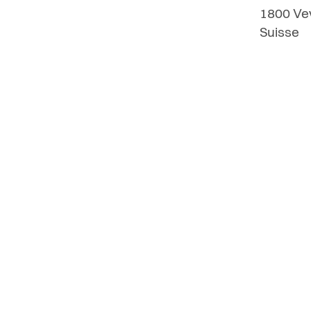
1800
Ve
Suisse
Carte i
Rue du
1800
V
Suisse