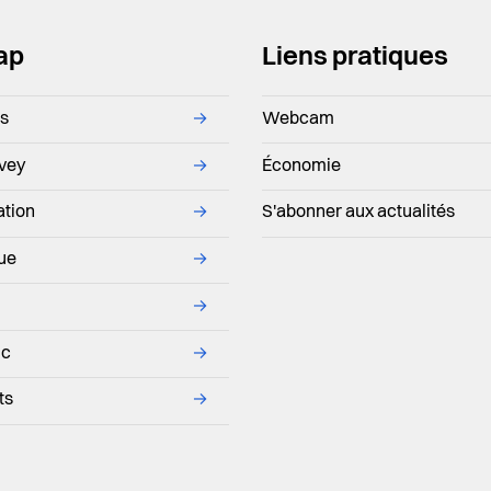
ap
Liens pratiques
ns
→
Webcam
evey
→
Économie
ation
→
S'abonner aux actualités
que
→
→
ic
→
ts
→