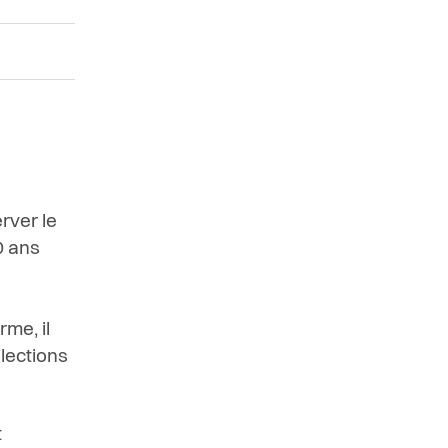
rver le
0 ans
me, il
lections
t