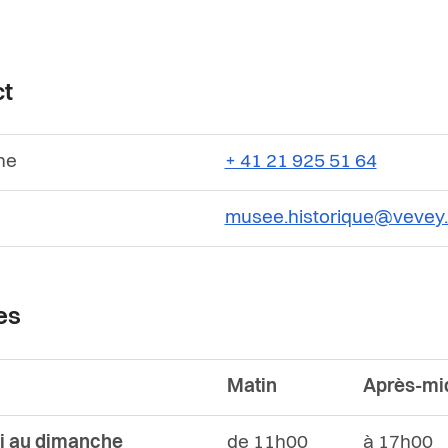
ct
ne
+ 41 21 925 51 64
musee.historique@vevey
es
Matin
Après-mi
i au dimanche
de 11h00
à 17h00