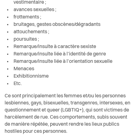
Santé et social
vestimentaire ;
Urban Training
avances sexuelles ;
Sécurité
frottements ;
Street Art
bruitages, gestes obscènes/dégradants
attouchements ;
S’installer à Vevey
poursuites ;
Remarque/insulte à caractère sexiste
Sport
Remarque/insulte liée à l’identité de genre
Remarque/insulte liée à l’orientation sexuelle
Transport et mobilité
Menaces
Exhibitionnisme
Travail
Etc.
Ce sont principalement les femmes et/ou les personnes
Vie de quartier
lesbiennes, gays, bisexuelles, transgenres, intersexes, en
questionnement et queer (LGBTIQ+), qui sont victimes de
Seniors
harcèlement de rue. Ces comportements, subis souvent
de manière répétée, peuvent rendre les lieux publics
hostiles pour ces personnes.