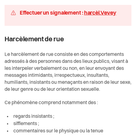
Actualités
Economie et tourisme
Gestion des déchets
Effectuer un signalement :
harcèl.Vevey
Pilier public
Harcèlement de rue
Enfance et écoles
Règlements
Patrimoine arborisé
Harcèlement de rue
Espaces urbains
Places de jeux
Le harcèlement de rue consiste en des comportements
Histoire
adressés à des personnes dans des lieux publics, visant à
Sensibilisation aux déchets
les interpeler verbalement ou non, en leur envoyant des
Intégration
messages intimidants, irrespectueux, insultants,
humiliants, insistants ou menaçants en raison de leur sexe,
Travaux en cours
Jeunesse
de leur genre ou de leur orientation sexuelle.
Violences domestiques
Ce phénomène comprend notamment des :
Logement
Pas de pain, pas de miettes!
regards insistants ;
Religions
sifflements ;
Vevey, ça vous regarde !?
commentaires sur le physique ou la tenue