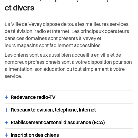
Permis de séjour et travail
Actualités
Economie et tourisme
et divers
Télévision, téléphone, internet, chiens et divers
Pilier public
Enfance et écoles
La Ville de Vevey dispose de tous les meilleures services
de télévision, radio et Internet. Les principaux opérateurs
Règlements
dans ces domaines sont présents à Vevey et
Espaces urbains
leurs magasins sont facilement accessibles.
Les chiens sont eux aussi bien accueillis en ville et de
Histoire
nombreux professionnels sont à votre disposition pour son
alimentation, son éducation ou tout simplement à votre
Intégration
service.
Jeunesse
Redevance radio-TV
Logement
Réseaux télévision, téléphone, Internet
Religions
Etablissement cantonal d’assurance (ECA)
Inscription des chiens