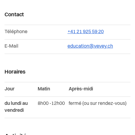
Durabilité, économie et tourisme
Contact
Affaires intercommunales de la Riviera
Téléphone
+41 21 925 59 20
Organigramme de l'Administration communale
E-Mail
education@vevey.ch
Horaires
Jour
Matin
Après-midi
du lundi au
8h00 -12h00
fermé (ou sur rendez-vous)
vendredi