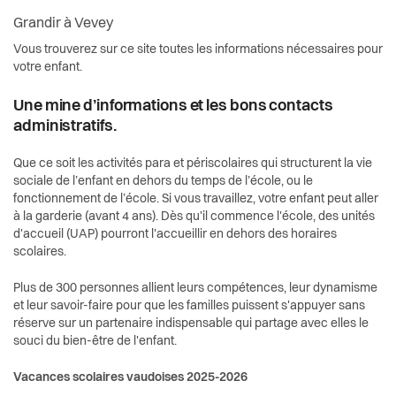
Activités liées à la scolarité
Actualités
Economie et tourisme
Grandir à Vevey
Autres lieux d'accueil
Vous trouverez sur ce site toutes les informations nécessaires pour
Pilier public
Enfance et écoles
votre enfant.
Camps
Règlements
Une mine d’informations et les bons contacts
Espaces urbains
administratifs.
Conseil d'établissement de Vevey
Histoire
Que ce soit
les activités para et périscolaires qui structurent la vie
sociale de l’enfant en dehors du temps de l’école, ou le
Conseillère école-famille
fonctionnement de l’école.
Si vous travaillez, votre enfant peut aller
Intégration
à la garderie (avant 4 ans). Dès qu'il commence l'école, des unités
Écoles
d'accueil (UAP) pourront l'accueillir en dehors des horaires
scolaires.
Jeunesse
Enfants non-francophones
Plus de 300 personnes allient leurs compétences, leur dynamisme
Logement
et leur savoir-faire pour que les familles puissent s'appuyer sans
Mobilité scolaire
réserve sur un
partenaire indispensable
qui partage avec elles le
souci du bien-être de l'enfant.
Religions
Pour les parents
Vacances scolaires vaudoises 2025-2026