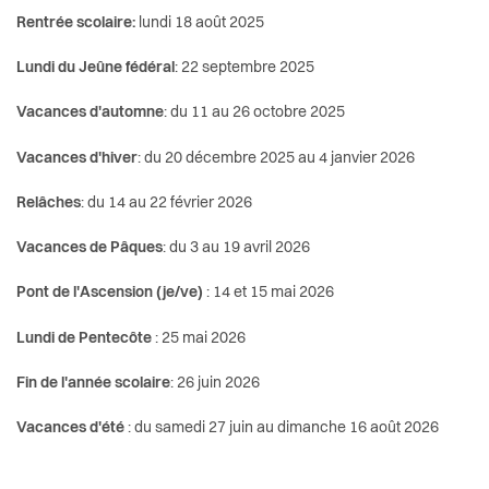
Santé et social
Réfectoires et devoirs surveillés
Rentrée scolaire:
lundi 18 août 2025
Sécurité
Réseau Vevey
Lundi du Jeûne fédéral
: 22 septembre 2025
Vacances d'automne
: du 11 au 26 octobre 2025
S’installer à Vevey
Structures d'accueil
Vacances d'hiver
: du 20 décembre 2025 au 4 janvier 2026
Sport
Vevey ça grandit!
Relâches
: du 14 au 22 février 2026
Transport et mobilité
Vevey ça bouge !
Vacances de Pâques
: du 3 au 19 avril 2026
Vevey ça rassemble !
Pont de l'Ascension (je/ve)
: 14 et 15 mai 2026
Travail
Lundi de Pentecôte
: 25 mai 2026
Vie de quartier
Fin de l'année scolaire
: 26 juin 2026
Seniors
Vacances d'été
: du samedi 27 juin au dimanche 16 août 2026