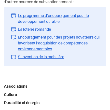
d’autres sources de subventionnement :
Le programme d’encouragement pour le
développement durable
La loterie romande
Encouragement pour des projets novateurs qui
favorisent l’acquisition de compétences
environnementales
Subvention de la mobilière
Menu
Associations
latéral
Culture
Durabilité et énergie