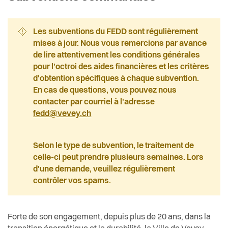
Comprendre le climat
Actualités
Economie et tourisme
Plan climat
Pilier public
Les subventions du FEDD sont régulièrement
Enfance et écoles
mises à jour.
Nous vous remercions par avance
Plan d’action pour la durabilité
de lire attentivement les conditions générales
Règlements
Espaces urbains
pour l'octroi des aides financières et les critères
d'obtention spécifiques à chaque subvention.
Cité de l'énergie
En cas de questions, vous pouvez nous
Histoire
contacter par courriel à l'adresse
Vevey s'engage
fedd@vevey.ch
Intégration
Subventions communales
Selon le type de subvention, le traitement de
Jeunesse
Planification énergétique territoriale
celle-ci peut prendre plusieurs semaines. Lors
d'une demande, veuillez régulièrement
Logement
contrôler vos spams.
Conférence solaire
Religions
Programme gratuit d'optimisation des
chaufferies
Forte de son engagement, depuis plus de 20 ans, dans la