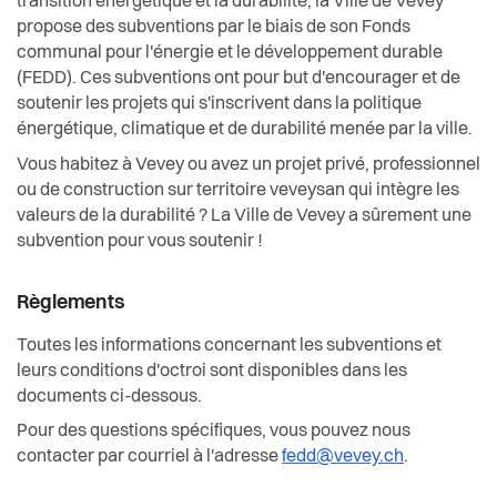
transition énergétique et la durabilité, la Ville de Vevey
Santé et social
propose des subventions par le biais de son Fonds
communal pour l'énergie et le développement durable
Sécurité
(FEDD). Ces subventions ont pour but d'encourager et de
soutenir les projets qui s'inscrivent dans la politique
S’installer à Vevey
énergétique, climatique et de durabilité menée par la ville.
Vous habitez à Vevey ou avez un projet privé, professionnel
Sport
ou de construction sur territoire veveysan qui intègre les
valeurs de la durabilité ? La Ville de Vevey a sûrement une
Transport et mobilité
subvention pour vous soutenir !
Travail
Règlements
Toutes les informations concernant les subventions et
Vie de quartier
leurs conditions d'octroi sont disponibles dans les
documents ci-dessous.
Seniors
Pour des questions spécifiques, vous pouvez nous
contacter par courriel à l'adresse
fedd@vevey.ch
.