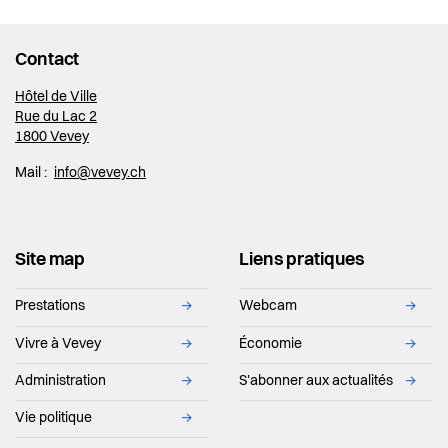
Répartition des services 2026 - 2031
Actualités
Votations et élections
Directives de fonctionnement de la
Contact
Pilier public
Jumelages
Municipalité et annexes
Hôtel de Ville
Règlements
Rue du Lac 2
Rapports de gestion
1800 Vevey
Mail :
info@vevey.ch
Site map
Liens pratiques
Prestations
→
Webcam
→
Vivre à Vevey
→
Économie
→
Administration
→
S'abonner aux actualités
→
Vie politique
→