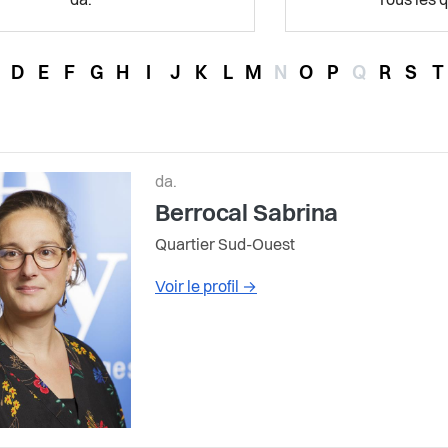
da.
Tous les q
D
E
F
G
H
I
J
K
L
M
N
O
P
Q
R
S
T
da.
Berrocal Sabrina
Quartier Sud-Ouest
Voir le profil
→