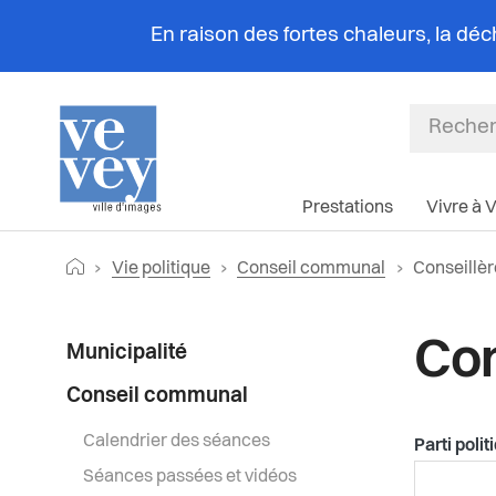
En raison des fortes chaleurs, la dé
Prestations
Vivre à 
Fil
Retourner vers la page d'accueil
Page actue
Vie politique
Conseil communal
Conseillèr
d'Ariane
Menu
Con
Municipalité
latéral
Conseil communal
Calendrier des séances
Parti polit
Séances passées et vidéos