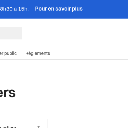
e 8h30 à 15h.
Pour en savoir plus
ncipale du site
ier public
Règlements
ers