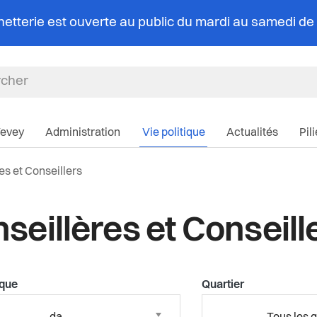
chetterie est ouverte au public du mardi au samedi d
Navigation pri
Vevey
Administration
Vie politique
Actualités
Pil
lle:
es et Conseillers
seillères et Conseill
ique
Quartier