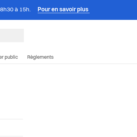
e 8h30 à 15h.
Pour en savoir plus
ncipale du site
ier public
Règlements