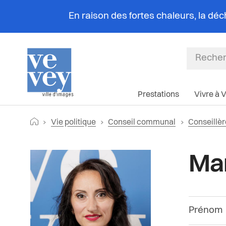
En raison des fortes chaleurs, la dé
Prestations
Vivre à 
Fil
Retourner vers la page d'accueil
Vie politique
Conseil communal
Conseillèr
d'Ariane
Ma
Prénom