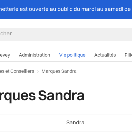
chetterie est ouverte au public du mardi au samedi d
Navigation pri
Vevey
Administration
Vie politique
Actualités
Pil
Page actuelle:
es et Conseillers
Marques Sandra
rques Sandra
Sandra