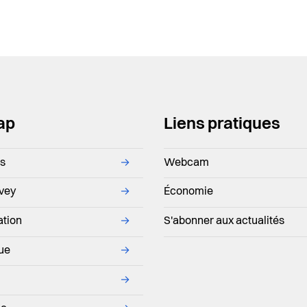
ap
Liens pratiques
ns
→
Webcam
evey
→
Économie
ation
→
S'abonner aux actualités
que
→
→