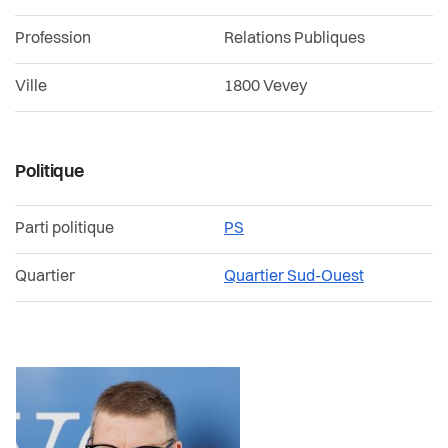
Confrérie des présidents
Actualités
Votations et élections
Profession
Relations Publiques
Conseillères et conseillers
Pilier public
Jumelages
Ville
1800 Vevey
Commissions permanentes et délégations
Règlements
Décisions du dernier Conseil Communal
Politique
Parti politique
PS
Quartier
Quartier Sud-Ouest