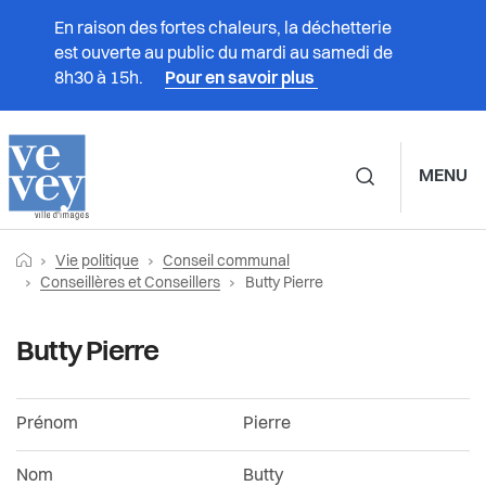
En raison des fortes chaleurs, la déchetterie
est ouverte au public du mardi au samedi de
8h30 à 15h.
Pour en savoir plus
MENU
Navigation principale d
Fil
Retourner vers la page d'accueil
Prestations
Vie politique
Conseil communal
Vie politique
Conseil communal
d'Ariane
Page actuelle:
Conseillères et Conseillers
Butty Pierre
Vivre à Vevey
Calendrier des séances
Municipalité
Butty Pierre
Administration
Séances passées et vidéos
Conseil communal
Prénom
Pierre
Vie politique
Documents du Conseil communal
Partis politiques
Nom
Butty