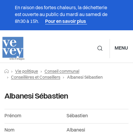
En raison des fortes chaleurs, la déchetterie
est ouverte au public du mardi au samedi de
8h30 à 15h.
Pour en savoir plus
MENU
Navigation principale d
Fil
Retourner vers la page d'accueil
Prestations
Vie politique
Conseil communal
Vie politique
Conseil communal
d'Ariane
Page actuelle:
Conseillères et Conseillers
Albanesi Sébastien
Vivre à Vevey
Calendrier des séances
Municipalité
Albanesi Sébastien
Administration
Séances passées et vidéos
Conseil communal
Prénom
Sébastien
Vie politique
Documents du Conseil communal
Partis politiques
Nom
Albanesi