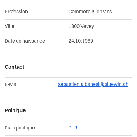
Confrérie des présidents
Actualités
Votations et élections
Profession
Commercial en vins
Conseillères et conseillers
Pilier public
Jumelages
Ville
1800 Vevey
Commissions permanentes et délégations
Règlements
Date de naissance
24.10.1969
Décisions du dernier Conseil Communal
Contact
E-Mail
sebastien.albanesi@bluewin.ch
Politique
Parti politique
PLR