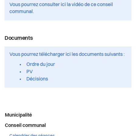
Confrérie des présidents
Actualités
Vous pourrez consulter ici la vidéo de ce conseil
Votations et élections
communal.
Conseillères et conseillers
Pilier public
Jumelages
Commissions permanentes et délégations
Règlements
Documents
Décisions du dernier Conseil Communal
Vous pourrez télécharger ici les documents suivants :
Ordre du jour
PV
Décisions
Menu
Municipalité
latéral
Conseil communal