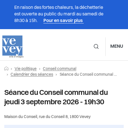
En raison des fortes chaleurs, la déchetterie
est ouverte au public du mardi au samedi de
8h30 à 15h.
Pour en savoir plus
MENU
Navigation principale d
Fil
Retourner vers la page d'accueil
Prestations
Vie politique
Conseil communal
Vie politique
Conseil communal
d'Ariane
Page actuelle:
Calendrier des séances
Séance du Conseil communal du jeudi 3 septembre 2026 - 19h30
Vivre à Vevey
Calendrier des séances
Municipalité
Séance du Conseil communal du
Administration
jeudi 3 septembre 2026 - 19h30
Séances passées et vidéos
Conseil communal
Vie politique
Documents du Conseil communal
Maison du Conseil, rue du Conseil 8, 1800 Vevey
Partis politiques