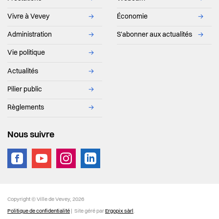
Vivre à Vevey
→
Économie
→
Administration
→
S'abonner aux actualités
→
Vie politique
→
Actualités
→
Pilier public
→
Règlements
→
Nous suivre
vevey.footer.site_footer
Copyright © Ville de Vevey, 2026
Politique de confidentialité
| Site géré par
Ergopix sàrl
.