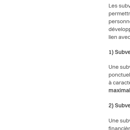
Les subv
permettr
personne
dévelop
lien avec
1) Subve
Une subv
ponctuell
à caract
maxima
2) Subve
Une subv
financiè