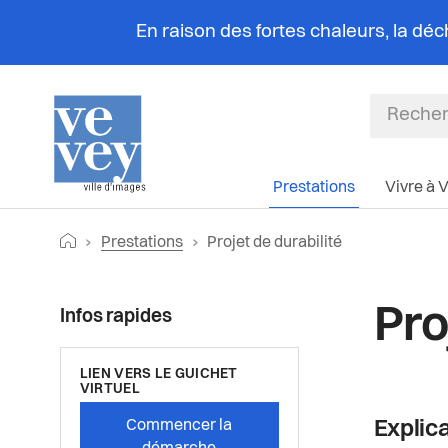
En raison des fortes chaleurs, la dé
Prestations
Vivre à 
Fil
Retourner vers la page d'accueil
Page actuelle:
Prestations
Projet de durabilité
d'Ariane
Pro
Infos rapides
LIEN VERS LE GUICHET
VIRTUEL
Commencer la
Explic