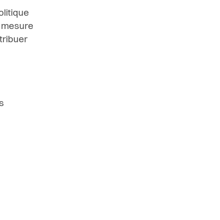
litique
la mesure
tribuer
s