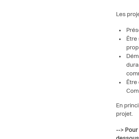
Les proj
Prése
Être
prop
Démo
durab
comm
Ê
tre
Com
En princ
projet.
--> Pour
dessous