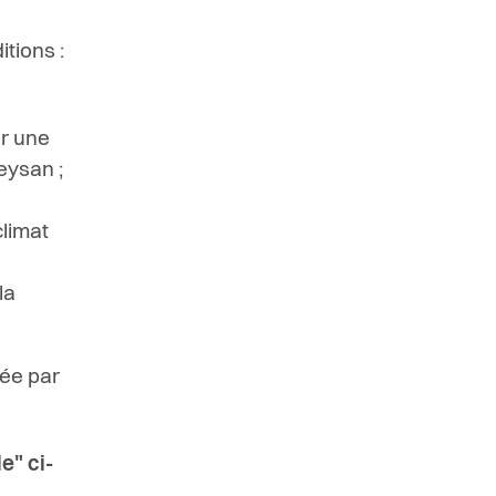
tions :
ur une
eysan ;
climat
la
ée par
e" ci-