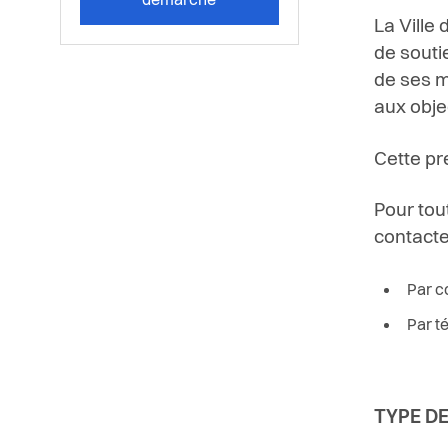
démarche
La Ville
de souti
de ses m
aux objec
Cette pr
Pour tou
contacte
Par c
Par t
TYPE D