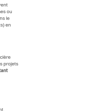
vent
mes ou
ns le
ts)
en
cière
s projets
ant
t,