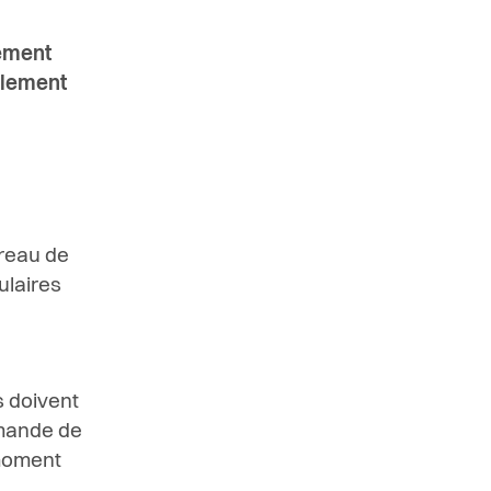
lement
alement
reau de
ulaires
 doivent
emande de
 moment