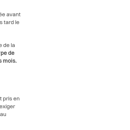
uée avant
 tard le
e de la
ype de
s mois.
 pris en
'exiger
 au