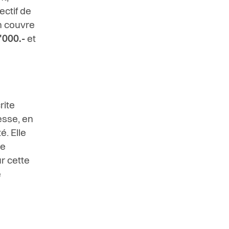
ectif de
n couvre
'000.-
et
rite
sse, en
té.
Elle
de
r cette
e