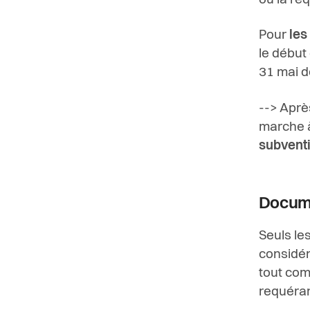
où la re
Pour
les
le début
31 mai d
--> Aprè
marche à
subventi
Docume
Seuls le
considéra
tout com
requéran