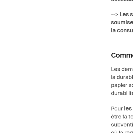
--> Les 
soumise
la consul
Commen
Les dem
la durab
papier s
durabili
Pour
les
être fai
subventi