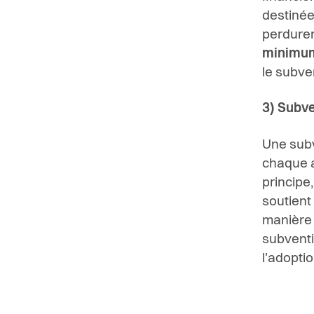
destinée
perdurer
minimum
le subve
3) Subve
Une subv
chaque 
principe,
soutient
manière 
subventi
l'adopti