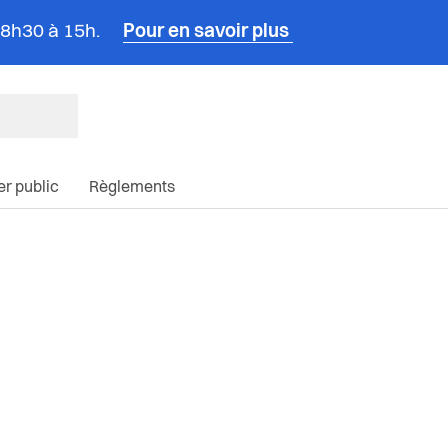
e 8h30 à 15h.
Pour en savoir plus
ncipale du site
ier public
Règlements