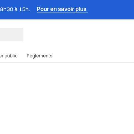
e 8h30 à 15h.
Pour en savoir plus
ncipale du site
ier public
Règlements