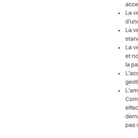
acce
La v
d'une
La v
stan
La v
et n
la pa
L'ac
gesti
L'am
Com
effe
dema
pas 