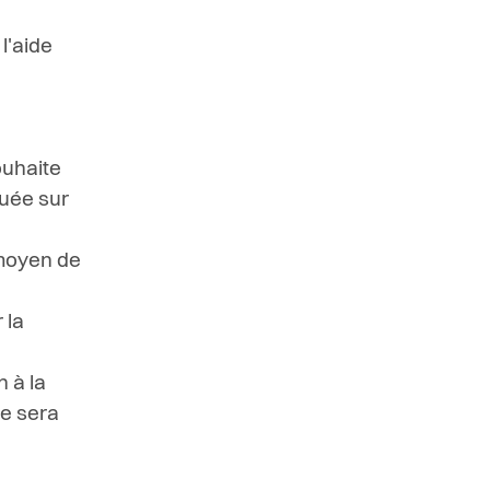
l'aide
ouhaite
tuée sur
e moyen de
 la
n à la
ne sera