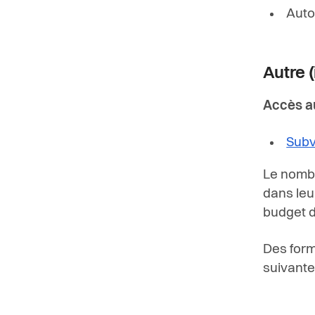
Auto
Autre (
Accès au
Subv
Le nombr
dans leur
budget d
Des form
suivante