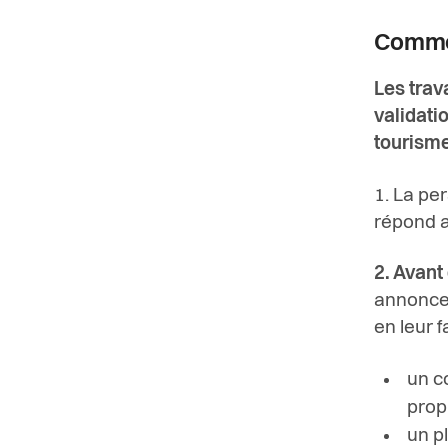
Commen
Les trav
validati
tourism
1. La pe
répond a
2. Avant
annonce 
en leur 
un co
propr
un p