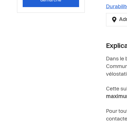
démarche
Durabili
Ad
Explic
Dans le b
Commune 
vélostati
Cette su
maximum
Pour tou
contacte