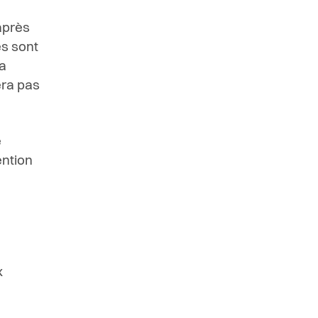
après
s sont
la
era pas
e
ention
x