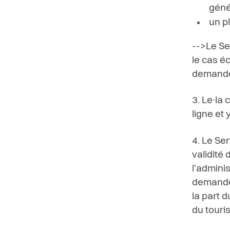
géné
un p
-->Le Se
le cas é
demandeu
3. Le∙la
ligne et
4. Le Ser
validité
l'admini
demande 
la part d
du touri