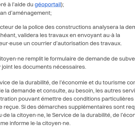
ré à l'aide du
géoportail
)
;
lan d’aménagement;
cteur de la police des constructions analysera la de
chéant, validera les travaux en envoyant au∙à la
r∙euse un courrier d'autorisation des travaux.
 citoyen∙ne remplit le formulaire de demande de subve
 y joint les documents nécessaires.
vice de la durabilité, de l'économie et du tourisme con
 de la demande et consulte, au besoin, les autres serv
stration pouvant émettre des conditions particulières 
reçue. Si des démarches supplémentaires sont req
u∙de la citoyen∙ne, le Service de la durabilité, de l'éc
sme informe le∙la citoyen∙ne.