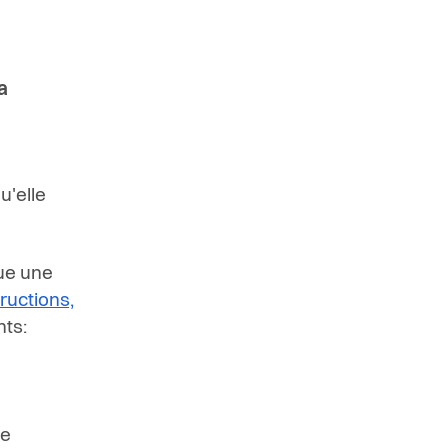
a
u'elle
tue une
ructions,
nts:
re