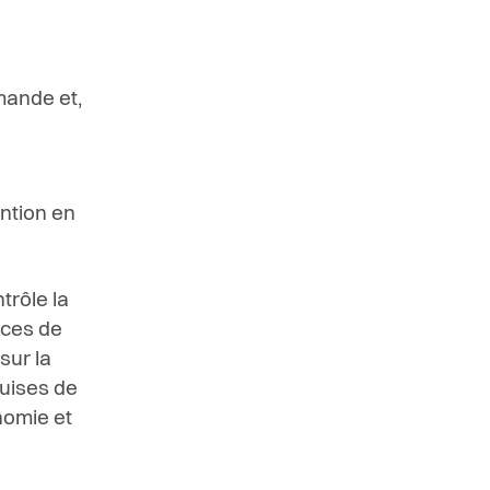
mande et,
ntion en
trôle la
ices de
sur la
uises de
onomie et