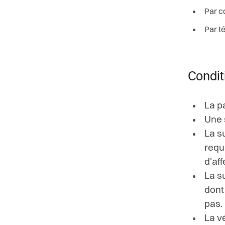
Par c
Par t
Condit
La pa
Une 
La s
requ
d'af
La s
dont
pas.
La vé