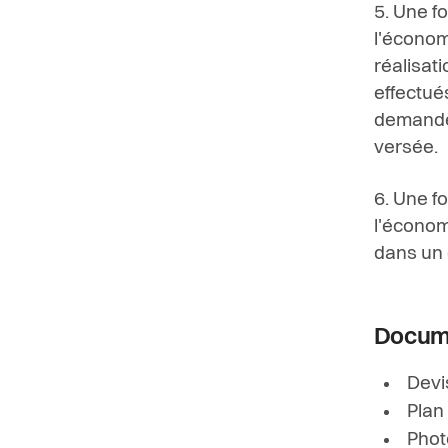
5. Une fo
l'économ
réalisati
effectué
demande 
versée.
6. Une fo
l'économ
dans un 
Docume
Devi
Plan
Phot