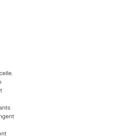
elle.
o
t
ants
angent
ent