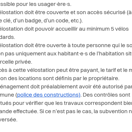
ssible pour les usager∙ère∙s.
élostation doit être couverte et son accès sécurisé (à 
 clé, d'un badge, d'un code, etc.).
élostation doit pouvoir accueillir au minimum 5 vélos
dards.
élostation doit être ouverte à toute personne qui le s
on pas uniquement aux habitant∙e∙s de l'habitation si
rcelle privée.
cès à cette vélostation peut être payant, le tarif et l
on des locations sont définis par le propriétaire.
énagement doit préalablement avoir été autorisé par
mune (
police des constructions)
. Des contrôles sont
ctués pour vérifier que les travaux correspondent bie
nde effectuée. Si ce n'est pas le cas, la subvention 
versée.