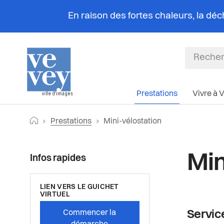
En raison des fortes chaleurs, la dé
Prestations
Vivre à 
Fil
Retourner vers la page d'accueil
Page actuelle:
Prestations
Mini-vélostation
d'Ariane
Min
Infos rapides
LIEN VERS LE GUICHET
VIRTUEL
Commencer la
Service