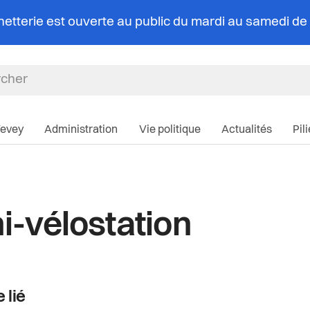
chetterie est ouverte au public du mardi au samedi d
Navigation pri
Vevey
Administration
Vie politique
Actualités
Pil
i-vélostation
 lié