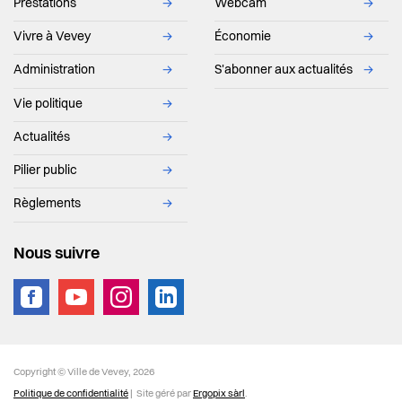
Prestations
→
Webcam
→
Vivre à Vevey
→
Économie
→
Administration
→
S'abonner aux actualités
→
Vie politique
→
Actualités
→
Pilier public
→
Règlements
→
Nous suivre
vevey.footer.site_footer
Copyright © Ville de Vevey, 2026
Politique de confidentialité
| Site géré par
Ergopix sàrl
.