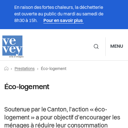
En raison des fortes chaleurs, la déchetterie
est ouverte au public du mardi au samedi de
8h30 à 15h.
Pour en savoir plus
MENU
Navigation principale d
Fil
Retourner vers la page d'accueil
Page actuelle:
Prestations
Prestations
Éco-logement
d'Ariane
Vivre à Vevey
Éco-logement
Administration
Soutenue par le Canton, l’action « éco-
Vie politique
logement » a pour objectif d’encourager les
ménages à réduire leur consommation