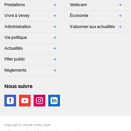
Prestations
→
Webcam
→
Vivre à Vevey
→
Économie
→
Administration
→
S'abonner aux actualités
→
Vie politique
→
Actualités
→
Pilier public
→
Règlements
→
Nous suivre
vevey.footer.site_footer
Copyright © Ville de Vevey, 2026