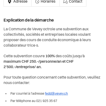
Adresse
Horaires
Contact
Actualités
Pilier public
Explication de la démarche
Règlements
La Commune de Vevey octroie une subvention aux
collectivités, sociétés et entreprises locales voulant
proposer des cours de conduite économique à leurs
collaborateur∙trice∙s.
Cette subvention couvre
100%
des coûts jusqu'à
maximum CHF 250.-/personne/an et CHF
2'500.-/entreprise/ an.
Pour toute question concernant cette subvention, veuillez
nous contacter:
Par courriel à l'adresse
fedd@vevey.ch
Par téléphone au 021 925 35 67