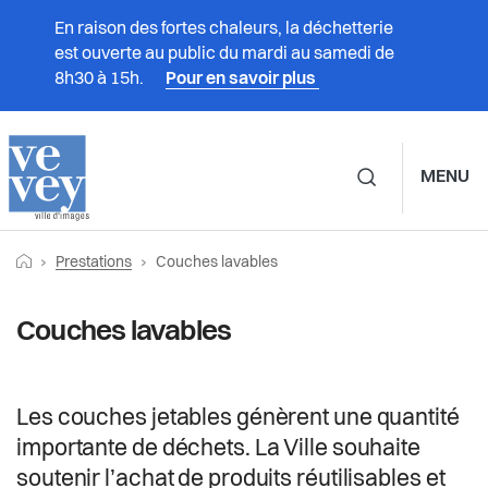
En raison des fortes chaleurs, la déchetterie
est ouverte au public du mardi au samedi de
8h30 à 15h.
Pour en savoir plus
MENU
Navigation principale d
Fil
Retourner vers la page d'accueil
Page actuelle:
Prestations
Prestations
Couches lavables
d'Ariane
Vivre à Vevey
Couches lavables
Administration
Les couches jetables génèrent une quantité
Vie politique
importante de déchets. La Ville souhaite
soutenir l’achat de produits réutilisables et