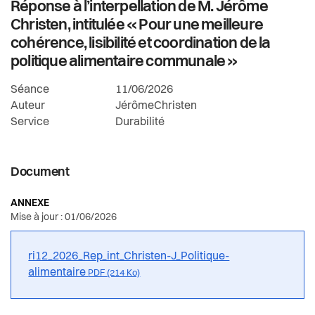
Réponse à l’interpellation de M. Jérôme
Actualités
Christen, intitulée « Pour une meilleure
cohérence, lisibilité et coordination de la
Pilier public
politique alimentaire communale »
Règlements
Séance
11/06/2026
Auteur
JérômeChristen
Service
Durabilité
Document
ANNEXE
Mise à jour : 01/06/2026
ri12_2026_Rep_int_Christen-J_Politique-
alimentaire
PDF (214 Ko)