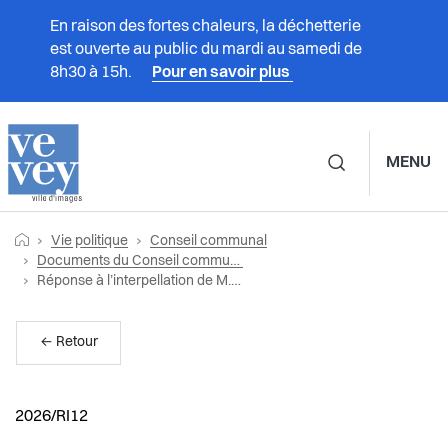
En raison des fortes chaleurs, la déchetterie
est ouverte au public du mardi au samedi de
8h30 à 15h.
Pour en savoir plus
MENU
Navigation principale d
Fil
Retourner vers la page d'accueil
Prestations
Vie politique
Conseil communal
d'Ariane
Documents du Conseil communal
Page actuelle:
Réponse à l’interpellation de M. Jérôme Christen, intitulée « Pour une meilleure cohérence, lisibilité et coordination de la politique alimentaire communale »
Vivre à Vevey
← Retour
Administration
Vie politique
2026/RI12