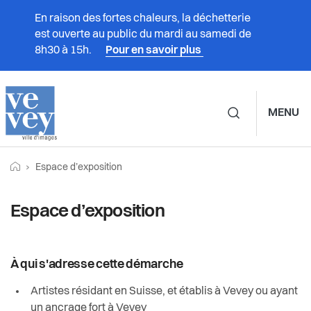
En raison des fortes chaleurs, la déchetterie
est ouverte au public du mardi au samedi de
8h30 à 15h.
Pour en savoir plus
MENU
Navigation principale d
Fil
Retourner vers la page d'accueil
Page actuelle:
Prestations
Espace d’exposition
d'Ariane
Vivre à Vevey
Espace d’exposition
Administration
À qui s'adresse cette démarche
Vie politique
Artistes résidant en Suisse, et établis à Vevey ou ayant
un ancrage fort à Vevey