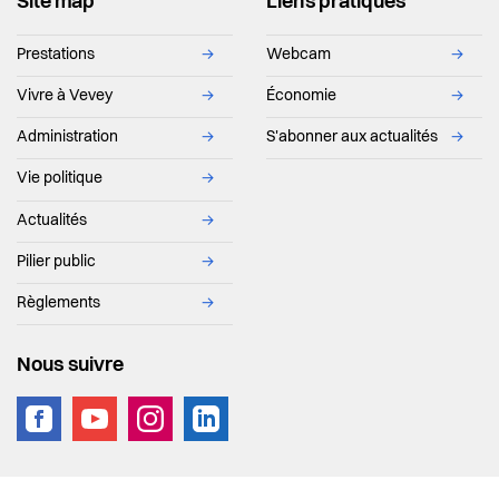
Site map
Liens pratiques
Prestations
→
Webcam
→
Vivre à Vevey
→
Économie
→
Administration
→
S'abonner aux actualités
→
Vie politique
→
Actualités
→
Pilier public
→
Règlements
→
Nous suivre
vevey.footer.site_footer