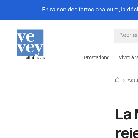
En raison des fortes chaleurs, la dé
Prestations
Vivre à 
Fil
Retourne
Actu
d'Ar
Article d
La 
rej