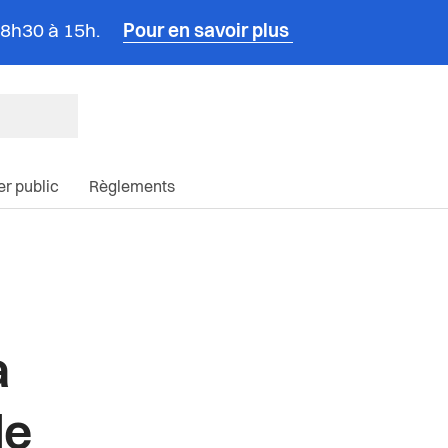
e 8h30 à 15h.
Pour en savoir plus
ncipale du site
ier public
Règlements
à
de