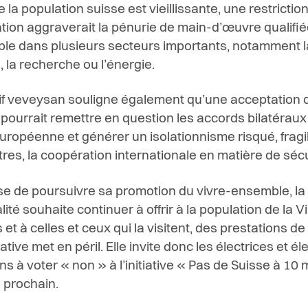
 la population suisse est vieillissante, une restrictio
ation aggraverait la pénurie de main-d’œuvre qualifié
ble dans plusieurs secteurs importants, notamment l
, la recherche ou l’énergie.
if veveysan souligne également qu’une acceptation 
ve pourrait remettre en question les accords bilatérau
européenne et générer un isolationnisme risqué, fragil
tres, la coopération internationale en matière de sécu
e de poursuivre sa promotion du vivre-ensemble, la
ité souhaite continuer à offrir à la population de la Vi
et à celles et ceux qui la visitent, des prestations de
tiative met en péril. Elle invite donc les électrices et é
 à voter « non » à l’initiative « Pas de Suisse à 10 m
n prochain.