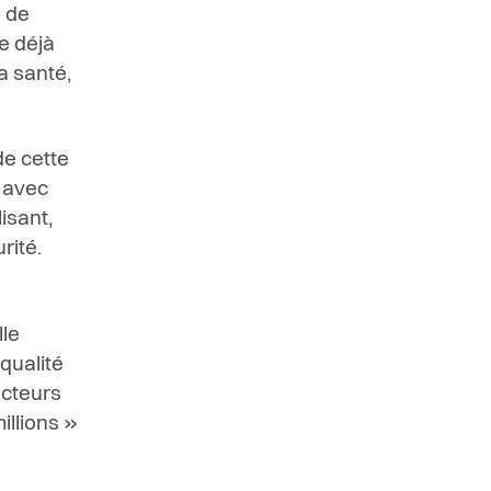
n de
e déjà
a santé,
de cette
x avec
isant,
rité.
lle
 qualité
lecteurs
illions »