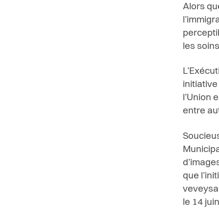
Alors que
l’immigr
percepti
les soins
L’Exécut
initiati
l’Union 
entre au
Soucieus
Municipal
d’images 
que l’ini
veveysans
le 14 jui