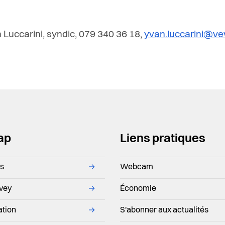
 Luccarini, syndic, 079 340 36 18,
yvan.luccarini@ve
ap
Liens pratiques
ns
→
Webcam
evey
→
Économie
ation
→
S'abonner aux actualités