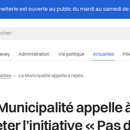
chetterie est ouverte au public du mardi au samedi d
Navigation pri
Vevey
Administration
Vie politique
Actualités
Pil
r vers la page d'accueil
Page actuelle:
alités
La Municipalité appelle à rejeter l’initiative « Pas de Suisse à 10 millions »
iane
e la catégorie:
Municipalité appelle 
eter l’initiative « Pas 