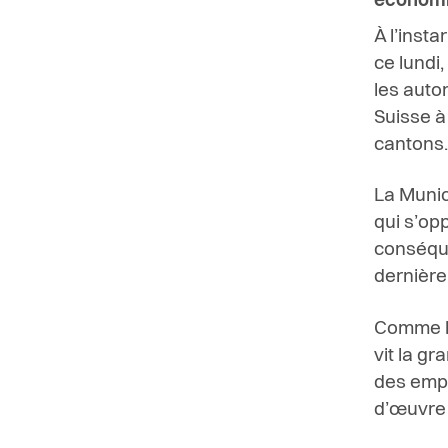
économiq
À l’inst
ce lundi
les autor
Suisse à
cantons
La Munici
qui s’opp
conséque
dernière
Comme le 
vit la gr
des empl
d’œuvre q