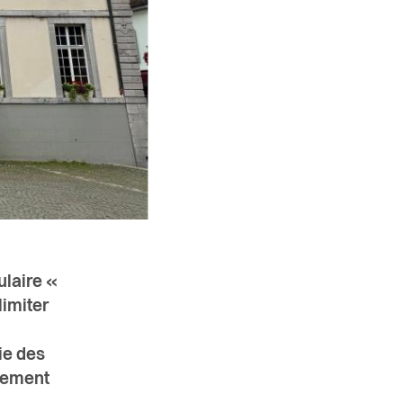
ulaire «
limiter
ie des
ppement