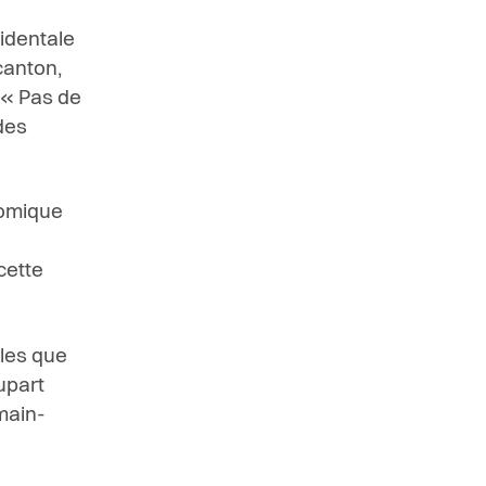
identale
canton,
e « Pas de
des
onomique
cette
lles que
upart
main-