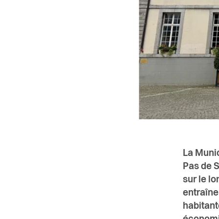
La Munic
Pas de S
sur le l
entraîn
habitant