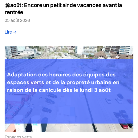
@août : Encore un petit air de vacances avant la
rentrée
05 août 2026
Lire l'article complet
Lire →
Article de la catégorie:
Espaces verts