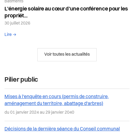
Article de la catégorie:
Bâtiments
L’énergie solaire au cœur d’une conférence pour les
propriét...
30 juillet 2026
Lire l'article complet
Lire →
Voir toutes les actualités
Pilier public
Mises à l'enquête en cours (permis de construire,
aménagement du territoire, abattage d'arbres)
du 01 janvier 2024
au 29 janvier 2040
Décisions de la dernière séance du Conseil communal