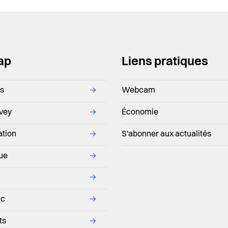
ap
Liens pratiques
ns
→
Webcam
evey
→
Économie
ation
→
S'abonner aux actualités
que
→
→
ic
→
ts
→