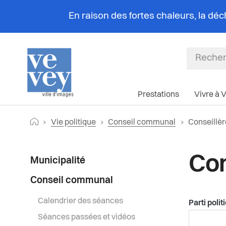
En raison des fortes chaleurs, la dé
Prestations
Vivre à 
Fil
Retourner vers la page d'accueil
Page actue
Vie politique
Conseil communal
Conseillèr
d'Ariane
Menu
Con
Municipalité
latéral
Conseil communal
Calendrier des séances
Parti polit
Séances passées et vidéos