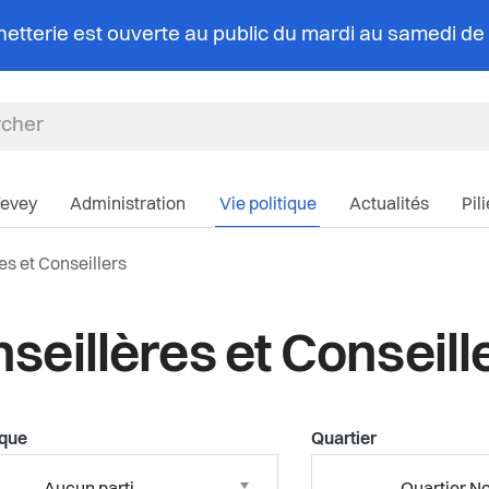
chetterie est ouverte au public du mardi au samedi d
Navigation pri
Vevey
Administration
Vie politique
Actualités
Pil
lle:
es et Conseillers
seillères et Conseill
ique
Quartier