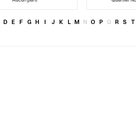
Aucun parti
Quartier N
D
E
F
G
H
I
J
K
L
M
N
O
P
Q
R
S
T