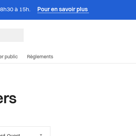
e 8h30 à 15h.
Pour en savoir plus
ncipale du site
ier public
Règlements
ers