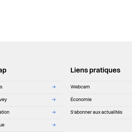
ap
Liens pratiques
ns
→
Webcam
evey
→
Économie
ation
→
S'abonner aux actualités
que
→