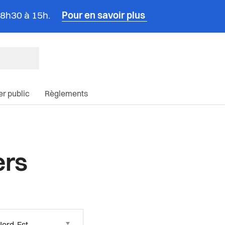
e 8h30 à 15h.
Pour en savoir plus
ncipale du site
ier public
Règlements
ers