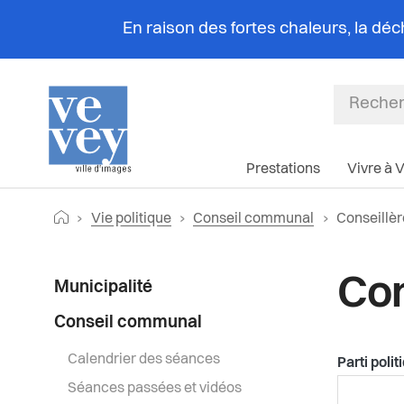
En raison des fortes chaleurs, la dé
Prestations
Vivre à 
Fil
Retourner vers la page d'accueil
Page actue
Vie politique
Conseil communal
Conseillèr
d'Ariane
Menu
Con
Municipalité
latéral
Conseil communal
Calendrier des séances
Parti polit
Séances passées et vidéos