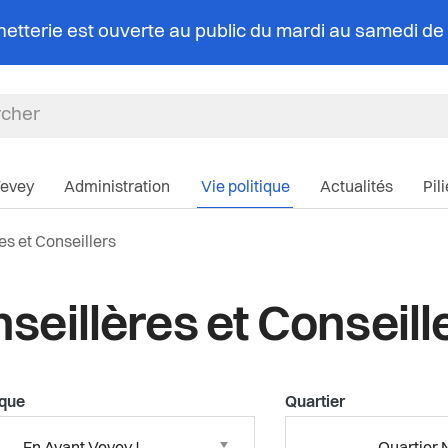
chetterie est ouverte au public du mardi au samedi d
Navigation pri
Vevey
Administration
Vie politique
Actualités
Pil
lle:
es et Conseillers
seillères et Conseill
ique
Quartier