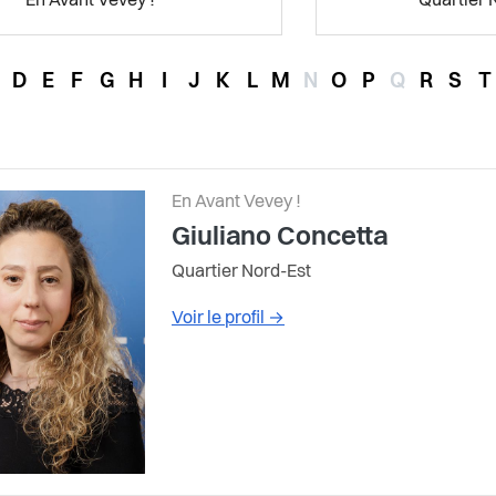
En Avant Vevey !
Quartier 
D
E
F
G
H
I
J
K
L
M
N
O
P
Q
R
S
T
En Avant Vevey !
Giuliano Concetta
Quartier Nord-Est
Voir le profil
→